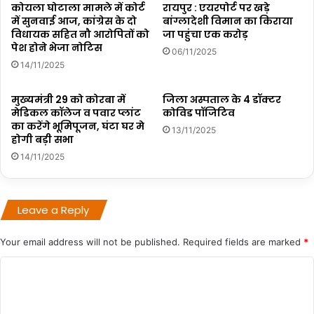
कोयला घोटाला मामले में कोर्ट
रायपुर : एयरपोर्ट पर खड़े
में सुनवाई आज, कांग्रेस के दो
बांग्लादेशी विमान का किराया
विधायक सहित नौ आरोपितों को
जा पहुंचा एक करोड़
पेश होने भेजा नोटिस
06/11/2025
14/11/2025
मुख्यमंत्री 29 को कोरबा में
जिला अस्पताल के 4 डॉक्टर
मेडिकल कॉलेज व पवार प्लांट
कोविड पॉजिटिव
का करेंगे भूमिपूजन, घंटा घर मे
13/11/2025
होगी बड़ी सभा
14/11/2025
Leave a Reply
Your email address will not be published.
Required fields are marked
*
C
o
m