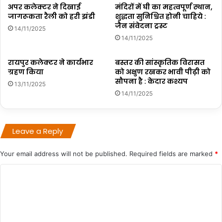
अपर कलेक्टर ने दिखाई
मंदिरों में घी का महत्वपूर्ण स्थान,
जागरूकता रैली को हरी झंडी
शुद्धता सुनिश्चित होनी चाहिये :
जैन संवेदना ट्रस्ट
14/11/2025
14/11/2025
रायपुर कलेक्टर ने कार्यभार
बस्तर की सांस्कृतिक विरासत
ग्रहण किया
को अक्षुण रखकर भावी पीढ़ी को
सौपना है : केदार कश्यप
13/11/2025
14/11/2025
Leave a Reply
Your email address will not be published.
Required fields are marked
*
C
o
m
m