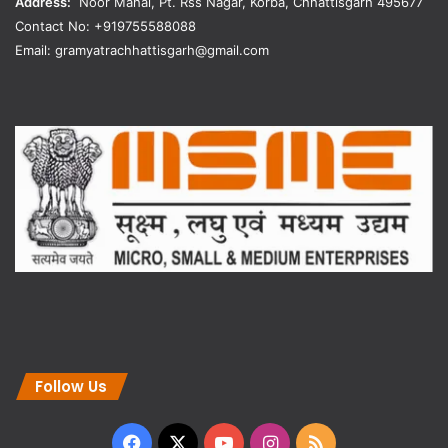
Address:
Noor Mahal, Pt. Rss Nagar, Korba, Chhattisgarh 495677
Contact No: +919755588088
Email: gramyatrachhattisgarh@gmail.com
Follow Us
Facebook
X
YouTube
Instagram
RSS