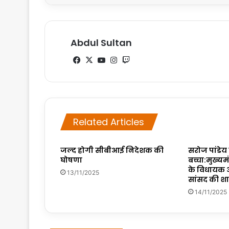
Abdul Sultan
Fa
X
Yo
Ins
Tw
ce
uT
tag
itc
bo
ub
ra
h
ok
e
m
Related Articles
जल्‍द होगी सीबीआई निदेशक की
सरोज पांडेय
घोषणा
बच्चा:मुख्यम
के विधायक और
13/11/2025
सांसद की शाद
14/11/2025