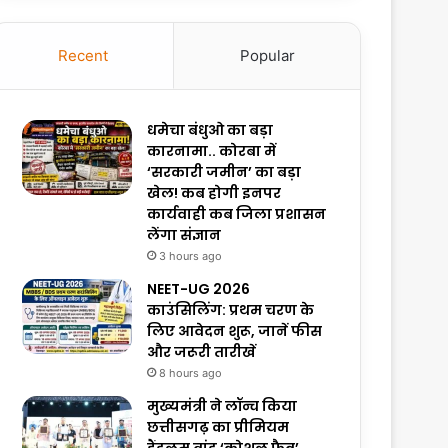
Recent
Popular
धमेचा बंधुओ का बड़ा
कारनामा.. कोरबा में
‘सरकारी जमीन’ का बड़ा
खेल! कब होगी इनपर
कार्यवाही कब जिला प्रशासन
लेंगा संज्ञान
3 hours ago
NEET-UG 2026
काउंसिलिंग: प्रथम चरण के
लिए आवेदन शुरू, जानें फीस
और जरूरी तारीखें
8 hours ago
मुख्यमंत्री ने लॉन्च किया
छत्तीसगढ़ का प्रीमियम