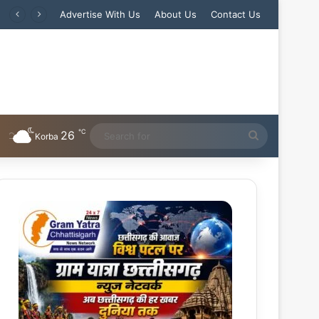
Advertise With Us
About Us
Contact Us
℃
26
Search
Korba
for