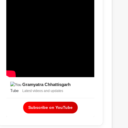
Gramyatra Chhattisgarh
Latest videos and updates
Subscribe on YouTube