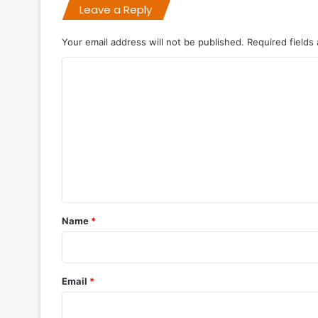
Leave a Reply
Your email address will not be published.
Required fields
C
o
m
m
e
n
t
*
Name
*
Email
*