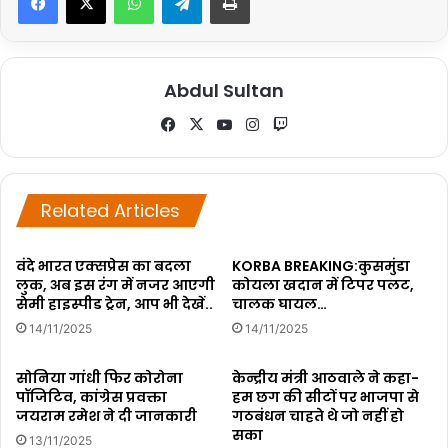
Abdul Sultan
Fa
X
Yo
Ins
Tw
ce
uT
tag
itc
bo
ub
ra
h
ok
e
m
Related Articles
वंदे भारत एक्सप्रेस का बदला
KORBA BREAKING:कुसमुंडा
लुक, अब इस रंग में नजर आएगी
कोयला खदान में टिपर पलट,
सेमी हाइस्पीड ट्रेन, आप भी देखें..
चालक घायल…
14/11/2025
14/11/2025
सोनिया गांधी फिर कोरोना
केन्द्रीय मंत्री आठवाले ने कहा-
पॉजिटिव, कांग्रेस प्रवक्ता
हम छग की सीटों पर भाजपा से
जयराम रमेश ने दी जानकारी
गठबंधन चाहते थे जो नहीं हो
सका
13/11/2025