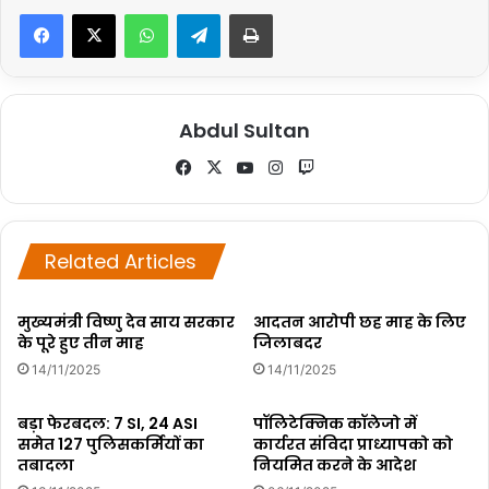
WhatsApp
Telegram
Print
Abdul Sultan
Fa
X
Yo
Ins
Tw
ce
uT
tag
itc
bo
ub
ra
h
ok
e
m
Related Articles
मुख्यमंत्री विष्णु देव साय सरकार
आदतन आरोपी छह माह के लिए
के पूरे हुए तीन माह
जिलाबदर
14/11/2025
14/11/2025
बड़ा फेरबदल: 7 SI, 24 ASI
पॉलिटेक्निक कॉलेजो में
समेत 127 पुलिसकर्मियों का
कार्यरत संविदा प्राध्यापको को
तबादला
नियमित करने के आदेश