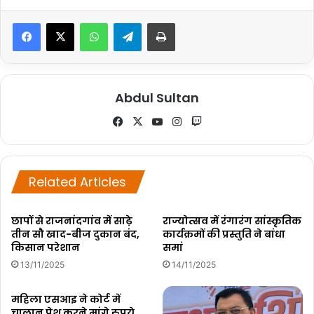
WhatsApp
Telegram
Print
Abdul Sultan
Fa
X
Yo
Ins
Tw
ce
uT
tag
itc
bo
ub
ra
h
ok
e
m
Related Articles
छापों से राजनांदगांव में साढ़े
राज्योत्सव में रंगारंग सांस्कृतिक
तीन सौ खाद-बीज दुकान बंद,
कार्यक्रमों की प्रस्तुति ने बांधा
किसान परेशान
समां
13/11/2025
14/11/2025
महिला एसआइ ने कोर्ट में
चालान पेश करने मांगे रुपये