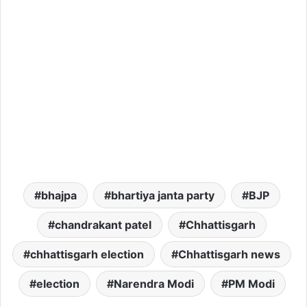
bhajpa
bhartiya janta party
BJP
chandrakant patel
Chhattisgarh
chhattisgarh election
Chhattisgarh news
election
Narendra Modi
PM Modi