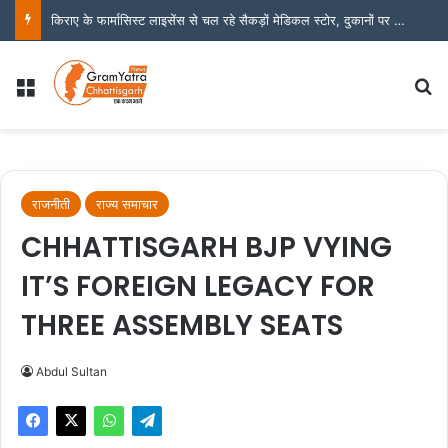
किराए के फार्मासिस्ट लाइसेंस से चल रहे सैकड़ों मेडिकल स्टोर, दुकानों पर निगरानी को लेकर उठने लगे सवाल
Menu
S
राजनीती
राज्य समाचार
CHHATTISGARH BJP VYING
IT’S FOREIGN LEGACY FOR
THREE ASSEMBLY SEATS
Abdul Sultan