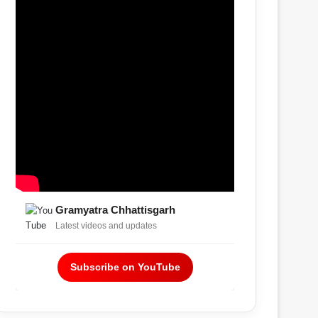
Gramyatra Chhattisgarh
Latest videos and updates
Subscribe on YouTube