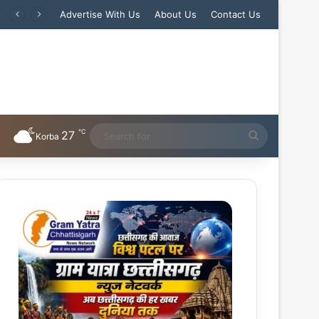
Advertise With Us
About Us
Contact Us
℃
27
Search
Korba
for