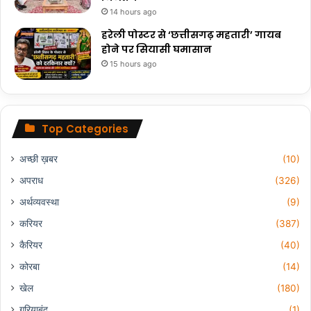
14 hours ago
हरेली पोस्टर से ‘छत्तीसगढ़ महतारी’ गायब
होने पर सियासी घमासान
15 hours ago
Top Categories
अच्छी ख़बर
(10)
अपराध
(326)
अर्थव्यवस्था
(9)
करियर
(387)
कैरियर
(40)
कोरबा
(14)
खेल
(180)
गरियाबंद
(1)