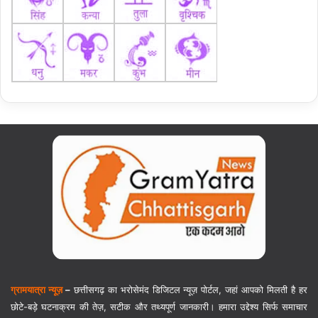
ग्रामयात्रा न्यूज़
–
छत्तीसगढ़ का भरोसेमंद डिजिटल न्यूज़ पोर्टल, जहां आपको मिलती है हर
छोटे-बड़े घटनाक्रम की तेज़, सटीक और तथ्यपूर्ण जानकारी। हमारा उद्देश्य सिर्फ समाचार