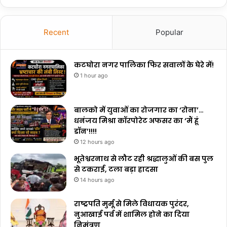
Recent
Popular
कटघोरा नगर पालिका फिर सवालों के घेरे में!
1 hour ago
बालको में युवाओं का रोजगार का ‘रोना’…
धनंजय मिश्रा कॉरपोरेट अफसर का ‘मैं हूं
डॉन’!!!!
12 hours ago
भूतेश्वरनाथ से लौट रही श्रद्धालुओं की बस पुल
से टकराई, टला बड़ा हादसा
14 hours ago
राष्ट्रपति मुर्मू से मिले विधायक पुरंदर,
नुआखाई पर्व में शामिल होने का दिया
निमंत्रण