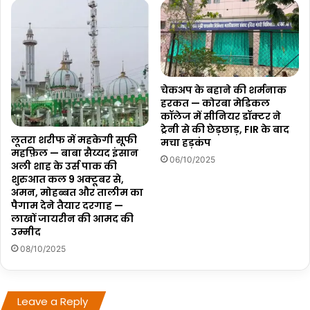
चेकअप के बहाने की शर्मनाक
हरकत — कोरबा मेडिकल
कॉलेज में सीनियर डॉक्टर ने
ट्रेनी से की छेड़छाड़, FIR के बाद
लूतरा शरीफ में महकेगी सूफी
मचा हड़कंप
महफ़िल — बाबा सैय्यद इंसान
06/10/2025
अली शाह के उर्स पाक की
शुरुआत कल 9 अक्टूबर से,
अमन, मोहब्बत और तालीम का
पैगाम देने तैयार दरगाह —
लाखों जायरीन की आमद की
उम्मीद
08/10/2025
Leave a Reply