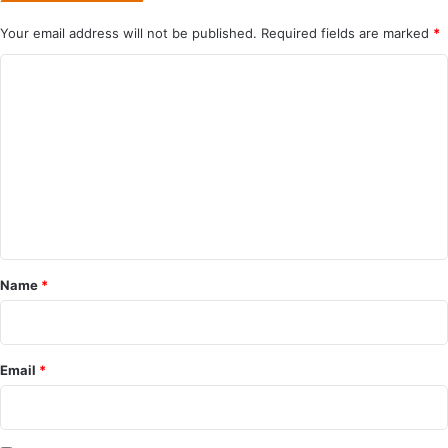
Your email address will not be published.
Required fields are marked
*
C
o
m
m
e
n
t
*
Name
*
Email
*