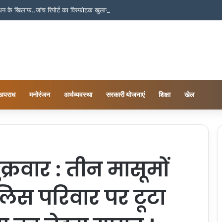
बंधन के खिलाफ..जांच रिपोर्ट का विस्फोटक खुलासा!
अपराध
मनोरंजन
अर्थव्यवस्था
सरकारी योजनाएं
शिक्षा
खेल
्रवार : तीन मासूमों
िस परिवार पर टूटा