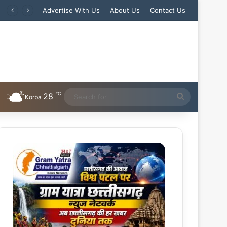
Advertise With Us
About Us
Contact Us
℃
28
Search
Korba
for