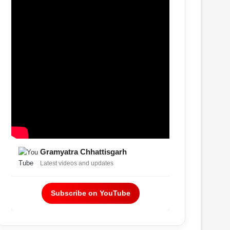
Gramyatra Chhattisgarh
Latest videos and updates
Subscribe on YouTube