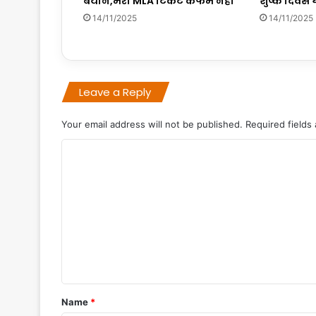
बयान,मेरी MLA टिकट कंफर्म नहीं
शुष्क दिवस 
14/11/2025
14/11/2025
Leave a Reply
Your email address will not be published.
Required fields
C
o
m
m
e
n
t
*
Name
*